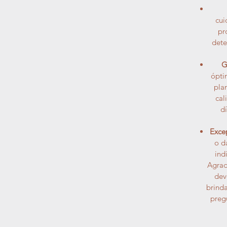
cui
pr
dete
G
ópti
pla
cal
d
Exce
o d
ind
Agrad
dev
brinda
preg