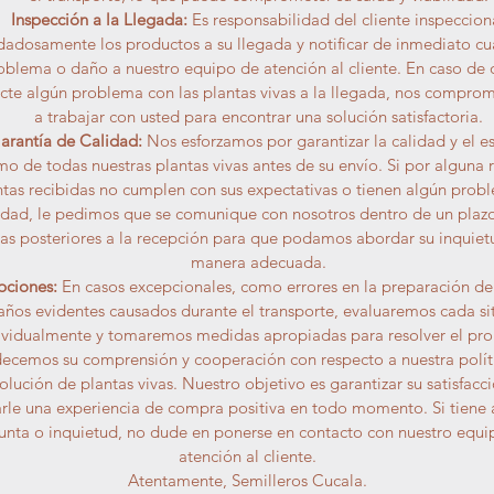
Inspección a la Llegada:
Es responsabilidad del cliente inspeccion
dadosamente los productos a su llegada y notificar de inmediato cu
oblema o daño a nuestro equipo de atención al cliente. En caso de 
cte algún problema con las plantas vivas a la llegada, nos compr
a trabajar con usted para encontrar una solución satisfactoria.
arantía de Calidad:
Nos esforzamos por garantizar la calidad y el e
mo de todas nuestras plantas vivas antes de su envío. Si por alguna r
ntas recibidas no cumplen con sus expectativas o tienen algún prob
idad, le pedimos que se comunique con nosotros dentro de un plaz
ías posteriores a la recepción para que podamos abordar su inquiet
manera adecuada.
pciones:
En casos excepcionales, como errores en la preparación de
años evidentes causados durante el transporte, evaluaremos cada si
ividualmente y tomaremos medidas apropiadas para resolver el pr
ecemos su comprensión y cooperación con respecto a nuestra polít
olución de plantas vivas. Nuestro objetivo es garantizar su satisfacci
rle una experiencia de compra positiva en todo momento. Si tiene
unta o inquietud, no dude en ponerse en contacto con nuestro equi
atención al cliente.
Atentamente, Semilleros Cucala.