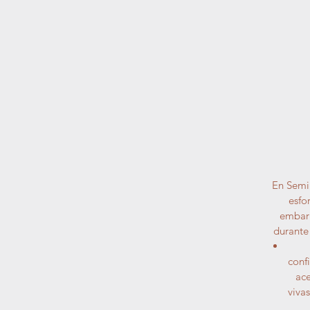
En Semil
esfo
embarg
durante
conf
ace
viva