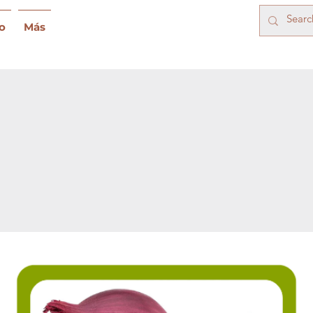
o
Más