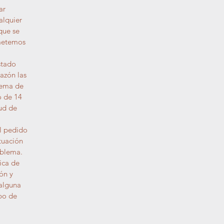
ar
alquier
que se
ometemos
stado
azón las
lema de
o de 14
ud de
l pedido
tuación
oblema.
ica de
ón y
 alguna
po de