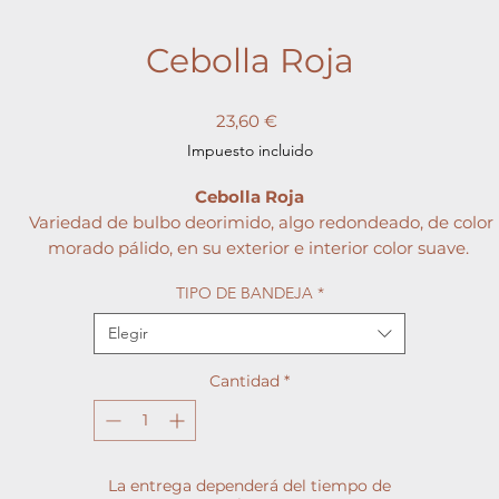
Cebolla Roja
Precio
23,60 €
Impuesto incluido
Cebolla Roja
Variedad de bulbo deorimido, algo redondeado, de color
morado pálido, en su exterior e interior color suave.
De carne compacta y apta para conservar hasta 4 meses.
TIPO DE BANDEJA
*
Interiormente son morado intenso hacia la superfície y
violáceo hacia el centro.
Elegir
De buen tamaño.
Cantidad
*
La entrega dependerá del tiempo de