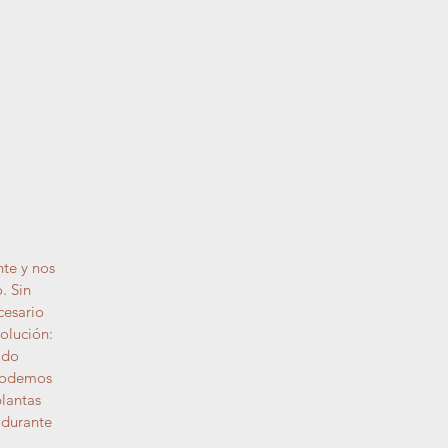
nte y nos
. Sin
cesario
olución:
ido
 podemos
plantas
 durante