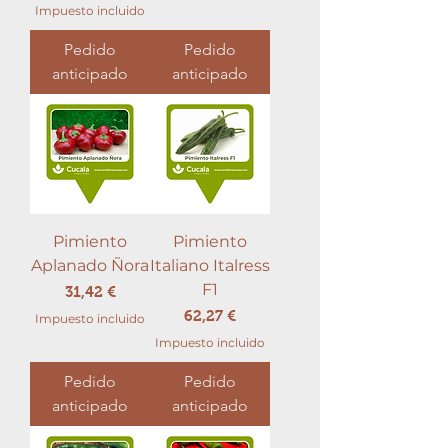
Impuesto incluido
Pedido
Pedido
anticipado
anticipado
Pimiento
Pimiento
Aplanado Ñora
Italiano Italress
F1
Precio
31,42 €
Precio
62,27 €
Impuesto incluido
Impuesto incluido
Pedido
Pedido
anticipado
anticipado