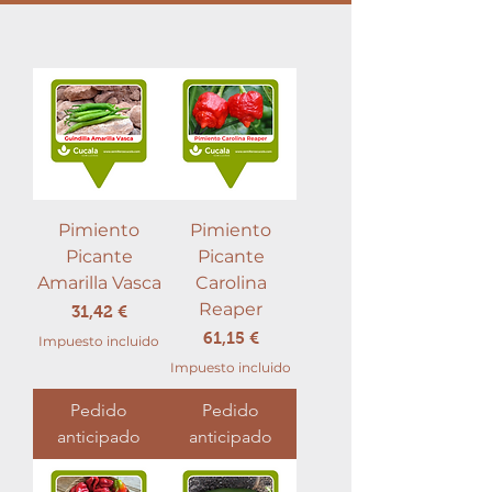
Pimiento
Pimiento
Picante
Picante
Amarilla Vasca
Carolina
Reaper
Precio
31,42 €
Precio
61,15 €
Impuesto incluido
Impuesto incluido
Pedido
Pedido
anticipado
anticipado