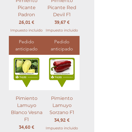
Pimiento
Pimiento
Picante
Picante Red
Padron
Devil F1
Precio
Precio
26,01 €
39,67 €
Impuesto incluido
Impuesto incluido
Pedido
Pedido
anticipado
anticipado
Pimiento
Pimiento
Lamuyo
Lamuyo
Blanco Vesna
Sorzano F1
F1
Precio
34,92 €
Precio
34,60 €
Impuesto incluido