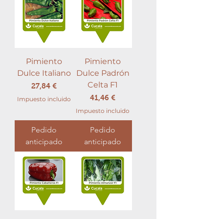
Pimiento
Pimiento
Dulce Italiano
Dulce Padrón
Celta F1
Precio
27,84 €
Precio
41,46 €
Impuesto incluido
Impuesto incluido
Pedido
Pedido
anticipado
anticipado