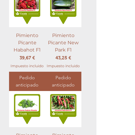
Pimiento
Pimiento
Picante
Picante New
Habahot F1
Park F1
Precio
Precio
39,67 €
43,25 €
Impuesto incluido
Impuesto incluido
Pedido
Pedido
anticipado
anticipado