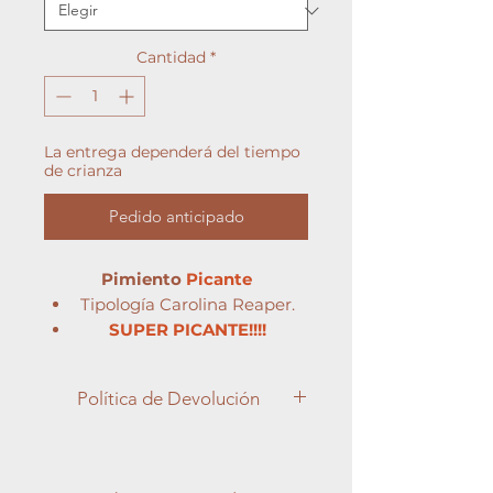
Cantidad
*
La entrega dependerá del tiempo
de crianza
Pedido anticipado
Pimiento
Picante
Tipología Carolina Reaper.
SUPER PICANTE!!!!
Unidades Scoville: 2.220.000
Política de Devolución
Apreciado cliente,
En Semilleros Cucala, entendemos
la importancia de la satisfacción del