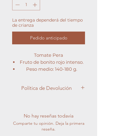
La entrega dependerá del tiempo
de crianza
Pedido anticipado
Tomate Pera
Fruto de bonito rojo intenso.
Peso medio: 140-180 g.
Rápida entrada en
producción.
Política de Devolución
Fácil cuaje con altas
temperaturas.
Apreciado cliente,
V, Fol 0-1, N TYLCV.
En Semilleros Cucala, entendemos
la importancia de la satisfacción del
No hay reseñas todavía
cliente y nos esforzamos por brindar
Comparte tu opinión. Deja la primera
productos de la más alta calidad en
reseña.
cada pedido. Sin embargo, debido