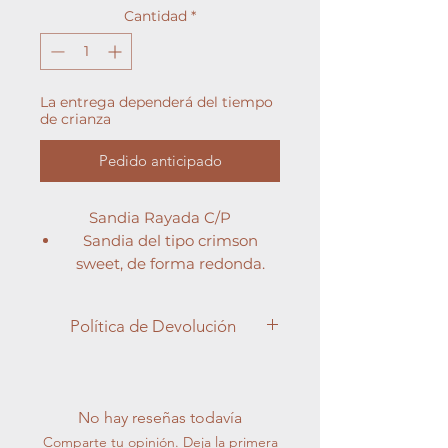
Cantidad
*
La entrega dependerá del tiempo
de crianza
Pedido anticipado
Sandia Rayada C/P
Sandia del tipo crimson
sweet, de forma redonda.
Ciclo precoz, con un peso
aproximado de 6-7 Kilos.
Política de Devolución
Vetado color verde medio.
Apreciado cliente,
En Semilleros Cucala, entendemos
la importancia de la satisfacción del
No hay reseñas todavía
cliente y nos esforzamos por brindar
Comparte tu opinión. Deja la primera