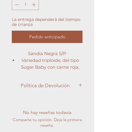
La entrega dependerá del tiempo
de crianza
Pedido anticipado
Sandia Negra S/P
Variedad triploide, del tipo
Sugar Baby con carne roja,
sin semillas, de planta con
vigor medio alto y
Política de Devolución
maduración precoz,
adaptada al injerto y al
Apreciado cliente,
cultivo de invernadero y aire
En Semilleros Cucala, entendemos
libre.
la importancia de la satisfacción del
No hay reseñas todavía
Presenta una muy alta
cliente y nos esforzamos por brindar
Comparte tu opinión. Deja la primera
capacidad de cuaje, que le
productos de la más alta calidad en
reseña.
permite una producción
cada pedido. Sin embargo, debido