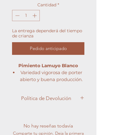
Cantidad
*
La entrega dependerá del tiempo
de crianza
Pedido anticipado
Pimiento Lamuyo Blanco
Variedad vigorosa de porter
abierto y buena producción.
De fruto tipo Lamuyo corto y
de color verde muy claro casi
Política de Devolución
blanco.
Es una tipología de pimiento
Apreciado cliente,
que es muy típico en
En Semilleros Cucala, entendemos
diferentes zonas de España.
la importancia de la satisfacción del
No hay reseñas todavía
cliente y nos esforzamos por brindar
Comparte tu opinión. Deja la primera