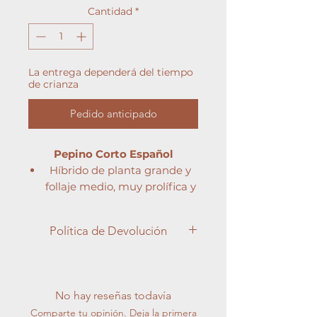
Cantidad
*
La entrega dependerá del tiempo
de crianza
Pedido anticipado
Pepino Corto Español
Híbrido de planta grande y
follaje medio, muy prolífica y
productiva.
Frutos de longitud media,
Política de Devolución
color verde oscuro y espinas
blancas, para encurtido y
Apreciado cliente,
mercado en fresco.
En Semilleros Cucala, entendemos
Psl, Co, CMV, Ccu y Oidio.
la importancia de la satisfacción del
No hay reseñas todavía
cliente y nos esforzamos por brindar
Comparte tu opinión. Deja la primera