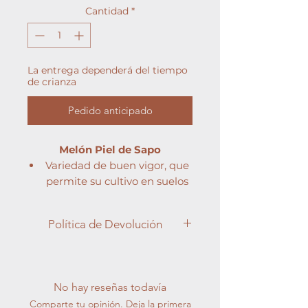
Cantidad
*
La entrega dependerá del tiempo
de crianza
Pedido anticipado
Melón Piel de Sapo
Variedad de buen vigor, que
permite su cultivo en suelos
pobres y sobreexplotados.
Cuaje agrupado y alto
Política de Devolución
potencial de rendimiento.
Recomendado para
Apreciado cliente,
trasplantes de abril en el
En Semilleros Cucala, entendemos
Campo de Cartagena.
la importancia de la satisfacción del
No hay reseñas todavía
Frutos de calibre medio-
cliente y nos esforzamos por brindar
Comparte tu opinión. Deja la primera
grande muy llenos, de carne