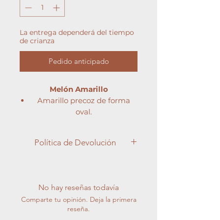
La entrega dependerá del tiempo
de crianza
Pedido anticipado
Melón Amarillo
Amarillo precoz de forma
oval.
Peso medio: 2-2,5 kg.
Sabor delicioso 14-15º Brix.
Política de Devolución
HR*/IR*: Fom 0-2, PM.
Apreciado cliente,
En Semilleros Cucala, entendemos
la importancia de la satisfacción del
No hay reseñas todavía
cliente y nos esforzamos por brindar
Comparte tu opinión. Deja la primera
productos de la más alta calidad en
reseña.
cada pedido. Sin embargo, debido