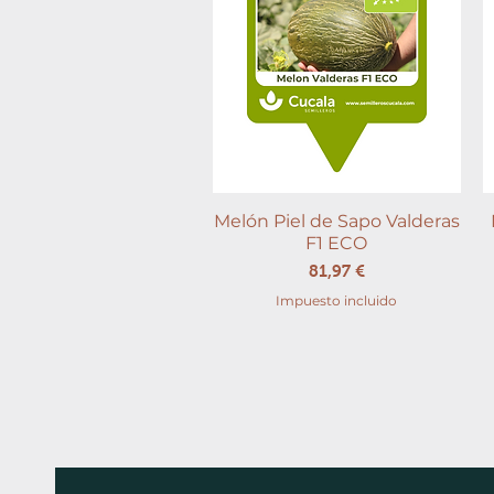
Melón Piel de Sapo Valderas
Vista rápida
F1 ECO
Precio
81,97 €
Impuesto incluido