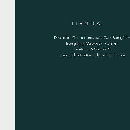
TIENDA
Dirección:
Quatretonda, s/n, Carr. Benigàni
Benigànim (Valencia)
· ~2,3 km
Teléfono: 672 637 668
Email:
clientes@semilleroscucala.com