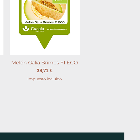
Melón Galia Brimos F1 ECO
Vista rápida
Precio
35,71 €
Impuesto incluido