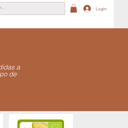
Login
didas a
mpo de