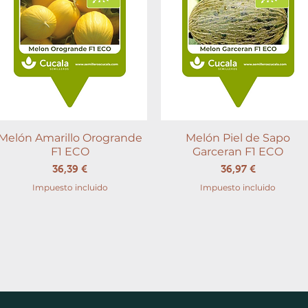
Melón Amarillo Orogrande
Vista rápida
Melón Piel de Sapo
Vista rápida
F1 ECO
Garceran F1 ECO
Precio
Precio
36,39 €
36,97 €
Impuesto incluido
Impuesto incluido