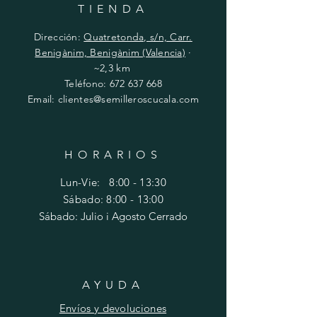
TIENDA
Dirección:
Quatretonda, s/n, Carr.
Benigànim, Benigànim (Valencia)
·
~2,3 km
Teléfono:
672 637 668
Email:
clientes@semilleroscucala.com
HORARIOS
Lun-Vie: 8:00 - 13:30
Sábado: 8:00 - 13:00
Sábado: Julio i Agosto Cerrado
AYUDA
Envíos y devoluciones