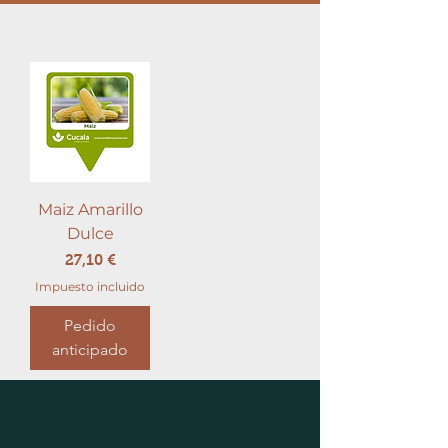
Maiz Amarillo
Dulce
Precio
27,10 €
Impuesto incluido
Pedido
anticipado