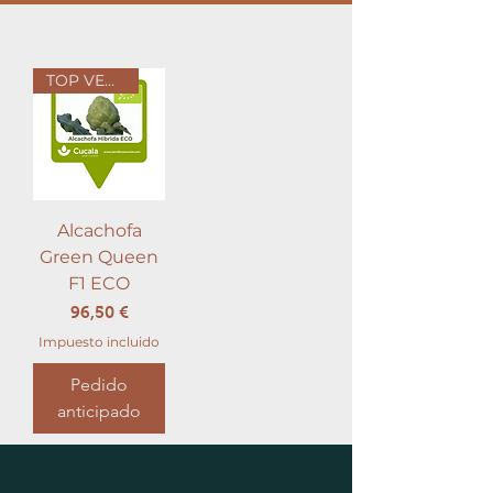
TOP VENTAS
Alcachofa
Green Queen
F1 ECO
Precio
96,50 €
Impuesto incluido
Pedido
anticipado