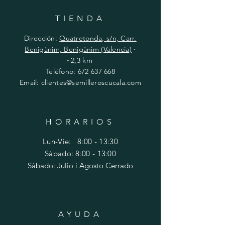
TIENDA
Dirección:
Quatretonda, s/n, Carr.
Benigànim, Benigànim (Valencia)
·
~2,3 km
Teléfono:
672 637 668
Email:
clientes@semilleroscucala.com
HORARIOS
Lun-Vie: 8:00 - 13:30
Sábado: 8:00 - 13:00
Sábado: Julio i Agosto Cerrado
AYUDA