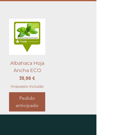
Albahaca Hoja
Ancha ECO
Precio
35,98 €
Impuesto incluido
Pedido
anticipado