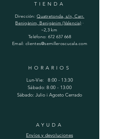
TIENDA
Dirección:
Quatretonda, s/n, Carr.
Benigànim, Benigànim (Valencia)
·
~2,3 km
Teléfono:
672 637 668
Email:
clientes@semilleroscucala.com
HORARIOS
Lun-Vie: 8:00 - 13:30
Sábado: 8:00 - 13:00
Sábado: Julio i Agosto Cerrado
AYUDA
Envíos y devoluciones